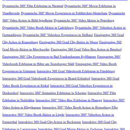
Dynamische 360° Film Erlebnisse in Niestetal
Dynamische 360° Movie Erlebnisse in
Visselhövede
Dynamische 360° Movie Experiences in Feldkirchen-Westerham
Dynamische
360° Video Action in Böhl-Iggelheim
Dynamische 360° Video Aktion in Petersberg
Dynamische 360° Video Booth Aktion in Cadolzburg
Dynamische 360° Videobox Action in
Gottmadingen
Dynamische 360° Videobox Experiences in Südharz
Einzigartige 360 Grad
Clip Action in Kranenburg
Einzigartige 360 Grad Clip Aktion in Weeze
Einzigartige 360
Grad Movie Aktion in Merchweiler
Einzigartige 360 Grad Video-Box Action in Betzdorf
Einzigartige 360° Clip Experiences in Bad Frankenhausen Kyffhäuser
Einzigartige 360°
Videobooth Erlebnisse in Hilter am Teutoburger Wald
Einzigartige 360° Video Booth
Experiences in Grimmen
Interactive 360 Grad Videobooth Erlebnisse in Friedeburg
Interactive 360 Grad Videobooth Experiences in Brand-Erbisdorf
Interactive 360 Grad
Video Booth Experiences in Kirkel
Interactive 360 Grad Videobox Experiences in
Denkendorf
Interactive 360° Animation Erlebnisse in Schotten
Interactive 360° Film
Erlebnisse in Nohfelden
Interactive 360° Video-Box Erlebnisse in Planegg
Interactive 360°
Video Action in Klipphausen
Interactive 360° Video Booth Action in Boizenburg Elbe
Interactive 360° Video Booth Aktion in Lügde
Interactive 360° Videobox Action in
Emmerthal
Interaktive 360 Grad Clip Action in Bockenem
Interaktive 360 Grad Clip
Erlebnisse in Langenzenn
Interaktive 360 Grad Movie Aktion in Zschopau
Interaktive 360