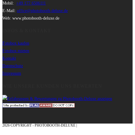
Mobil:
+49 177 6506111
E-Mail:
office@photobooth-deluxe.de
Web: www.photobooth-deluxe.de
INFOS & KONTAKT
Fotobox kaufen
Fotobox mieten
Kontakt
Datenschutz
Impressum
WIE UNSERE KUNDEN UNS BEWERTEN
2026 COPYRIGHT - PHOTOBOOTH-DELUXE |
GRAFIK & KONZEPTION MIT ❤
AUS DEM MÜNSTERLAND – EHRENPLATZ