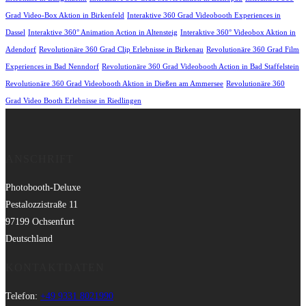
Grad Video-Box Aktion in Birkenfeld
Interaktive 360 Grad Videobooth Experiences in
Dassel
Interaktive 360° Animation Action in Altensteig
Interaktive 360° Videobox Aktion in
Adendorf
Revolutionäre 360 Grad Clip Erlebnisse in Birkenau
Revolutionäre 360 Grad Film
Experiences in Bad Nenndorf
Revolutionäre 360 Grad Videobooth Action in Bad Staffelstein
Revolutionäre 360 Grad Videobooth Aktion in Dießen am Ammersee
Revolutionäre 360
Grad Video Booth Erlebnisse in Riedlingen
ANSCHRIFT
Photobooth-Deluxe
Pestalozzistraße 11
97199 Ochsenfurt
Deutschland
KONTAKTDATEN
Telefon:
+49 9331 8021990