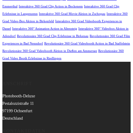
Emmerthal
Interaktive 360 Grad Clip Action in Bockenem
Interaktive 360 Grad Clip
Erlebnisse in Langenzenn
Interaktive 360 Grad Movie Aktion in Zschopau
Interaktive 360
Grad Video-Box Aktion in Birkenfeld
Interaktive 360 Grad Videobooth Experiences in
Dassel
Interaktive 360° Animation Action in Altensteig
Interaktive 360° Videobox Aktion in
Adendorf
Revolutionäre 360 Grad Clip Erlebnisse in Birkenau
Revolutionäre 360 Grad Film
Experiences in Bad Nenndorf
Revolutionäre 360 Grad Videobooth Action in Bad Staffelstein
Revolutionäre 360 Grad Videobooth Aktion in Dießen am Ammersee
Revolutionäre 360
Grad Video Booth Erlebnisse in Riedlingen
ANSCHRIFT
Photobooth-Deluxe
Pestalozzistraße 11
97199 Ochsenfurt
Deutschland
KONTAKTDATEN