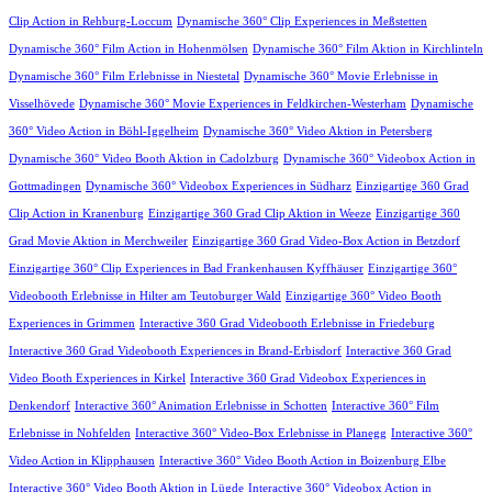
Clip Action in Rehburg-Loccum
Dynamische 360° Clip Experiences in Meßstetten
Dynamische 360° Film Action in Hohenmölsen
Dynamische 360° Film Aktion in Kirchlinteln
Dynamische 360° Film Erlebnisse in Niestetal
Dynamische 360° Movie Erlebnisse in
Visselhövede
Dynamische 360° Movie Experiences in Feldkirchen-Westerham
Dynamische
360° Video Action in Böhl-Iggelheim
Dynamische 360° Video Aktion in Petersberg
Dynamische 360° Video Booth Aktion in Cadolzburg
Dynamische 360° Videobox Action in
Gottmadingen
Dynamische 360° Videobox Experiences in Südharz
Einzigartige 360 Grad
Clip Action in Kranenburg
Einzigartige 360 Grad Clip Aktion in Weeze
Einzigartige 360
Grad Movie Aktion in Merchweiler
Einzigartige 360 Grad Video-Box Action in Betzdorf
Einzigartige 360° Clip Experiences in Bad Frankenhausen Kyffhäuser
Einzigartige 360°
Videobooth Erlebnisse in Hilter am Teutoburger Wald
Einzigartige 360° Video Booth
Experiences in Grimmen
Interactive 360 Grad Videobooth Erlebnisse in Friedeburg
Interactive 360 Grad Videobooth Experiences in Brand-Erbisdorf
Interactive 360 Grad
Video Booth Experiences in Kirkel
Interactive 360 Grad Videobox Experiences in
Denkendorf
Interactive 360° Animation Erlebnisse in Schotten
Interactive 360° Film
Erlebnisse in Nohfelden
Interactive 360° Video-Box Erlebnisse in Planegg
Interactive 360°
Video Action in Klipphausen
Interactive 360° Video Booth Action in Boizenburg Elbe
Interactive 360° Video Booth Aktion in Lügde
Interactive 360° Videobox Action in