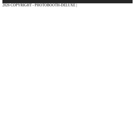
2026 COPYRIGHT - PHOTOBOOTH-DELUXE |
GRAFIK & KONZEPTION MIT ❤
AUS DEM MÜNSTERLAND – EHRENPLATZ