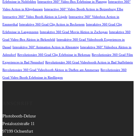
Erlebnisse in Nohfelden
Interactive 360° Video-Box Erlebnisse in Planegg
Interactive 360°
Video Action in Klipphausen
Interactive 360° Video Booth Action in Boizenburg Elbe
Interactive 360° Video Booth Aktion in Lügde
Interactive 360° Videobox Action in
Emmerthal
Interaktive 360 Grad Clip Action in Bockenem
Interaktive 360 Grad Clip
Erlebnisse in Langenzenn
Interaktive 360 Grad Movie Aktion in Zschopau
Interaktive 360
Grad Video-Box Aktion in Birkenfeld
Interaktive 360 Grad Videobooth Experiences in
Dassel
Interaktive 360° Animation Action in Altensteig
Interaktive 360° Videobox Aktion in
Adendorf
Revolutionäre 360 Grad Clip Erlebnisse in Birkenau
Revolutionäre 360 Grad Film
Experiences in Bad Nenndorf
Revolutionäre 360 Grad Videobooth Action in Bad Staffelstein
Revolutionäre 360 Grad Videobooth Aktion in Dießen am Ammersee
Revolutionäre 360
Grad Video Booth Erlebnisse in Riedlingen
ANSCHRIFT
Photobooth-Deluxe
Pestalozzistraße 11
97199 Ochsenfurt