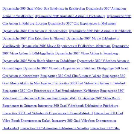
Dynamische 360 Grad Video-Box Erlebnisse in Reiskirchen
Dynamische 360° Animation
Action in Waldkirchen
Dynamische 360° Animation Aktion in Eschenburg
Dynamische 360°
Clip Action in Rehburg-Loccum
Dynamische 360° Clip Experiences in Meßstetten
Dynamische 360° Film Action in Hohenmölsen
Dynamische 360° Film Aktion in Kirchlinteln
Dynamische 360° Film Erlebnisse in Niestetal
Dynamische 360° Movie Erlebnisse in
Visselhövede
Dynamische 360° Movie Experiences in Feldkirchen-Westerham
Dynamische
360° Video Action in Böhl-Iggelheim
Dynamische 360° Video Aktion in Petersberg
Dynamische 360° Video Booth Aktion in Cadolzburg
Dynamische 360° Videobox Action in
Gottmadingen
Dynamische 360° Videobox Experiences in Südharz
Einzigartige 360 Grad
Clip Action in Kranenburg
Einzigartige 360 Grad Clip Aktion in Weeze
Einzigartige 360
Grad Movie Aktion in Merchweiler
Einzigartige 360 Grad Video-Box Action in Betzdorf
Einzigartige 360° Clip Experiences in Bad Frankenhausen Kyffhäuser
Einzigartige 360°
Videobooth Erlebnisse in Hilter am Teutoburger Wald
Einzigartige 360° Video Booth
Experiences in Grimmen
Interactive 360 Grad Videobooth Erlebnisse in Friedeburg
Interactive 360 Grad Videobooth Experiences in Brand-Erbisdorf
Interactive 360 Grad
Video Booth Experiences in Kirkel
Interactive 360 Grad Videobox Experiences in
Denkendorf
Interactive 360° Animation Erlebnisse in Schotten
Interactive 360° Film