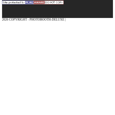
2026 COPYRIGHT - PHOTOBOOTH-DELUXE |
GRAFIK & KONZEPTION MIT ❤
AUS DEM MÜNSTERLAND – EHRENPLATZ