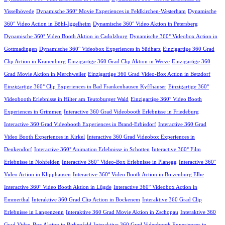
Visselhövede
Dynamische 360° Movie Experiences in Feldkirchen-Westerham
Dynamische
360° Video Action in Böhl-Iggelheim
Dynamische 360° Video Aktion in Petersberg
Dynamische 360° Video Booth Aktion in Cadolzburg
Dynamische 360° Videobox Action in
Gottmadingen
Dynamische 360° Videobox Experiences in Südharz
Einzigartige 360 Grad
Clip Action in Kranenburg
Einzigartige 360 Grad Clip Aktion in Weeze
Einzigartige 360
Grad Movie Aktion in Merchweiler
Einzigartige 360 Grad Video-Box Action in Betzdorf
Einzigartige 360° Clip Experiences in Bad Frankenhausen Kyffhäuser
Einzigartige 360°
Videobooth Erlebnisse in Hilter am Teutoburger Wald
Einzigartige 360° Video Booth
Experiences in Grimmen
Interactive 360 Grad Videobooth Erlebnisse in Friedeburg
Interactive 360 Grad Videobooth Experiences in Brand-Erbisdorf
Interactive 360 Grad
Video Booth Experiences in Kirkel
Interactive 360 Grad Videobox Experiences in
Denkendorf
Interactive 360° Animation Erlebnisse in Schotten
Interactive 360° Film
Erlebnisse in Nohfelden
Interactive 360° Video-Box Erlebnisse in Planegg
Interactive 360°
Video Action in Klipphausen
Interactive 360° Video Booth Action in Boizenburg Elbe
Interactive 360° Video Booth Aktion in Lügde
Interactive 360° Videobox Action in
Emmerthal
Interaktive 360 Grad Clip Action in Bockenem
Interaktive 360 Grad Clip
Erlebnisse in Langenzenn
Interaktive 360 Grad Movie Aktion in Zschopau
Interaktive 360
Grad Video-Box Aktion in Birkenfeld
Interaktive 360 Grad Videobooth Experiences in