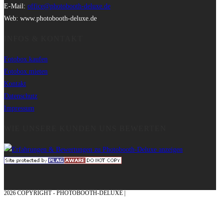
E-Mail:
office@photobooth-deluxe.de
Web: www.photobooth-deluxe.de
INFOS & KONTAKT
Fotobox kaufen
Fotobox mieten
Kontakt
Datenschutz
Impressum
WIE UNSERE KUNDEN UNS BEWERTEN
2026 COPYRIGHT - PHOTOBOOTH-DELUXE |
GRAFIK & KONZEPTION MIT ❤
AUS DEM MÜNSTERLAND – EHRENPLATZ