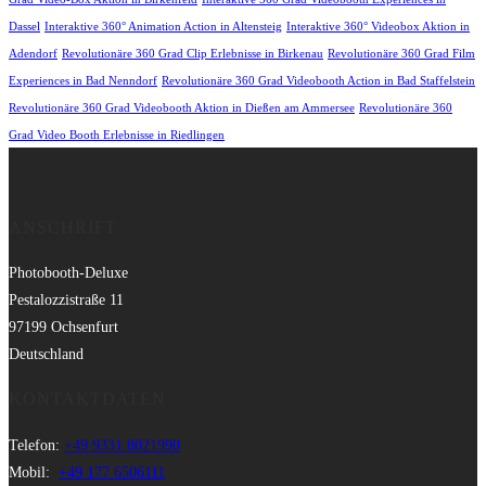
Dassel
Interaktive 360° Animation Action in Altensteig
Interaktive 360° Videobox Aktion in
Adendorf
Revolutionäre 360 Grad Clip Erlebnisse in Birkenau
Revolutionäre 360 Grad Film
Experiences in Bad Nenndorf
Revolutionäre 360 Grad Videobooth Action in Bad Staffelstein
Revolutionäre 360 Grad Videobooth Aktion in Dießen am Ammersee
Revolutionäre 360
Grad Video Booth Erlebnisse in Riedlingen
ANSCHRIFT
Photobooth-Deluxe
Pestalozzistraße 11
97199 Ochsenfurt
Deutschland
KONTAKTDATEN
Telefon:
+49 9331 8021990
Mobil:
+49 177 6506111