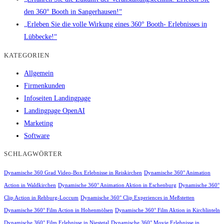
den 360° Booth in Sangerhausen!“
„Erleben Sie die volle Wirkung eines 360° Booth- Erlebnisses in
Lübbecke!“
KATEGORIEN
Allgemein
Firmenkunden
Infoseiten Landingpage
Landingpage OpenAI
Marketing
Software
SCHLAGWÖRTER
Dynamische 360 Grad Video-Box Erlebnisse in Reiskirchen
Dynamische 360° Animation
Action in Waldkirchen
Dynamische 360° Animation Aktion in Eschenburg
Dynamische 360°
Clip Action in Rehburg-Loccum
Dynamische 360° Clip Experiences in Meßstetten
Dynamische 360° Film Action in Hohenmölsen
Dynamische 360° Film Aktion in Kirchlinteln
Dynamische 360° Film Erlebnisse in Niestetal
Dynamische 360° Movie Erlebnisse in