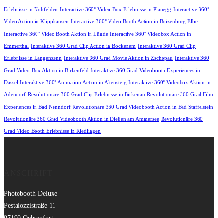
Erlebnisse in Nohfelden
Interactive 360° Video-Box Erlebnisse in Planegg
Interactive 360°
Video Action in Klipphausen
Interactive 360° Video Booth Action in Boizenburg Elbe
Interactive 360° Video Booth Aktion in Lügde
Interactive 360° Videobox Action in
Emmerthal
Interaktive 360 Grad Clip Action in Bockenem
Interaktive 360 Grad Clip
Erlebnisse in Langenzenn
Interaktive 360 Grad Movie Aktion in Zschopau
Interaktive 360
Grad Video-Box Aktion in Birkenfeld
Interaktive 360 Grad Videobooth Experiences in
Dassel
Interaktive 360° Animation Action in Altensteig
Interaktive 360° Videobox Aktion in
Adendorf
Revolutionäre 360 Grad Clip Erlebnisse in Birkenau
Revolutionäre 360 Grad Film
Experiences in Bad Nenndorf
Revolutionäre 360 Grad Videobooth Action in Bad Staffelstein
Revolutionäre 360 Grad Videobooth Aktion in Dießen am Ammersee
Revolutionäre 360
Grad Video Booth Erlebnisse in Riedlingen
ANSCHRIFT
Photobooth-Deluxe
Pestalozzistraße 11
97199 Ochsenfurt