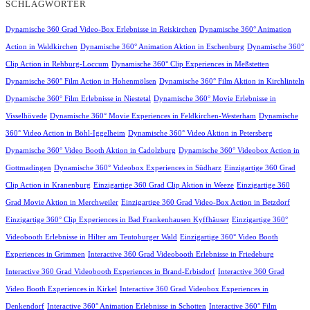
SCHLAGWÖRTER
Dynamische 360 Grad Video-Box Erlebnisse in Reiskirchen
Dynamische 360° Animation
Action in Waldkirchen
Dynamische 360° Animation Aktion in Eschenburg
Dynamische 360°
Clip Action in Rehburg-Loccum
Dynamische 360° Clip Experiences in Meßstetten
Dynamische 360° Film Action in Hohenmölsen
Dynamische 360° Film Aktion in Kirchlinteln
Dynamische 360° Film Erlebnisse in Niestetal
Dynamische 360° Movie Erlebnisse in
Visselhövede
Dynamische 360° Movie Experiences in Feldkirchen-Westerham
Dynamische
360° Video Action in Böhl-Iggelheim
Dynamische 360° Video Aktion in Petersberg
Dynamische 360° Video Booth Aktion in Cadolzburg
Dynamische 360° Videobox Action in
Gottmadingen
Dynamische 360° Videobox Experiences in Südharz
Einzigartige 360 Grad
Clip Action in Kranenburg
Einzigartige 360 Grad Clip Aktion in Weeze
Einzigartige 360
Grad Movie Aktion in Merchweiler
Einzigartige 360 Grad Video-Box Action in Betzdorf
Einzigartige 360° Clip Experiences in Bad Frankenhausen Kyffhäuser
Einzigartige 360°
Videobooth Erlebnisse in Hilter am Teutoburger Wald
Einzigartige 360° Video Booth
Experiences in Grimmen
Interactive 360 Grad Videobooth Erlebnisse in Friedeburg
Interactive 360 Grad Videobooth Experiences in Brand-Erbisdorf
Interactive 360 Grad
Video Booth Experiences in Kirkel
Interactive 360 Grad Videobox Experiences in
Denkendorf
Interactive 360° Animation Erlebnisse in Schotten
Interactive 360° Film