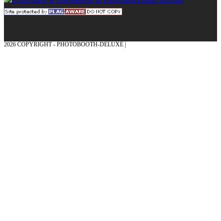
2026 COPYRIGHT - PHOTOBOOTH-DELUXE |
GRAFIK & KONZEPTION MIT ❤
AUS DEM MÜNSTERLAND – EHRENPLATZ